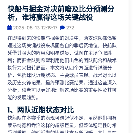
快船与掘金对决前瞻及比分预测分
析，谁将赢得这场关键战役
2025-08-13 12:19:17
272
在即将到来的快船与掘金的对决中，两支球队都渴望
通过这场关键战役来巩固各自的季后赛地位。快船队
凭借其强大的阵容和明星球员，试图在主场争取胜
利；而掘金队则希望利用他们出色的团队配合和战术
执行力来扭转局面。本文将从四个方面进行详细分
析，包括球队近期状态、主要球员表现、战术对比以
及历史交锋记录，最终预测比赛结果。通过这些深入
分析，读者可以更好地理解这场比赛的重要性及其可
能的发展趋势。
1、两队近期状态对比
快船队在本赛季的表现可谓起伏不定，虽然他们拥有
莱昂纳德和乔治这样的超级巨星，但整体稳定性时常
受到质疑。他们近期的比赛状态有所回暖，尤其是在