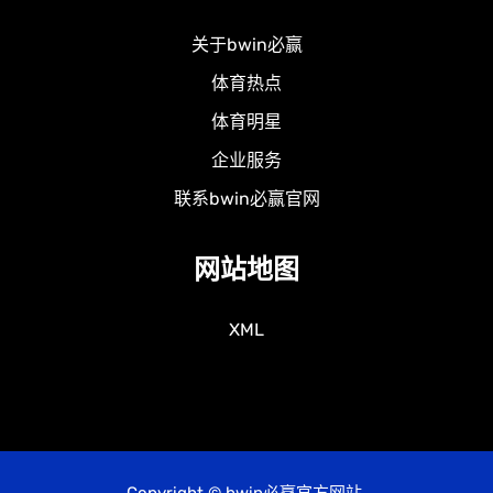
关于bwin必赢
体育热点
体育明星
企业服务
联系bwin必赢官网
网站地图
XML