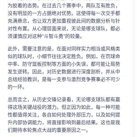
为胶着的态势。在过去几个赛季中，两队互有胜负，
没有明显的一方占据绝对优势。这使得每一次交手都
充满悬念，也让双方更加重视彼此间的数据分析与针
对性布置。从心理层面来说，无论是哪支球队，都必
须谨慎应对这种“斗智斗勇”的较量。
此外，需要注意的是，在面对同样实力相当或风格类
似的球队时，小细节往往决定胜负。例如，在罚球命
中率、防守篮板控制等方面的小失误，都可能让局势
发生逆转。因此，对历史数据进行深度剖析，并从中
总结经验教训，是每一支参与激烈竞争赛事必不可少
的一环。
总而言之，从历史交锋记录看，无论哪支球队都有赢
得这场关键战役的潜力。但正因为如此，每一种可能
性都值得关注，各自如何处理外部压力，以及如何提
升内部协调能力，将直接影响到最后结果。这也是我
们期待本轮焦点大战的重要原因之一。