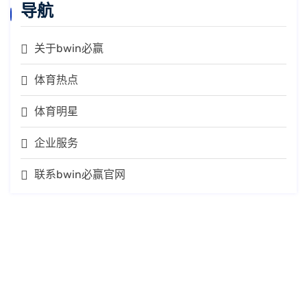
导航
关于bwin必赢
体育热点
体育明星
企业服务
联系bwin必赢官网