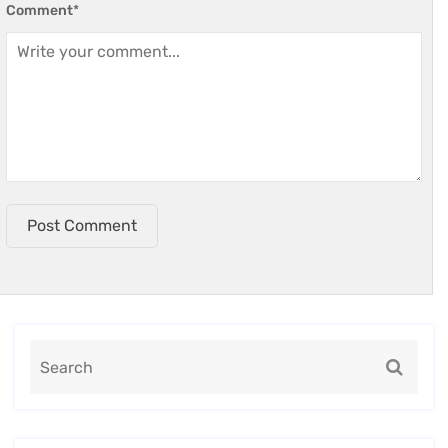
Comment
*
Post Comment