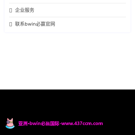
企业服务
联系bwin必赢官网