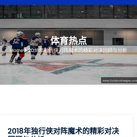
体育热点
Home
2018年独行侠对阵魔术的精彩对决回顾与分析
2018年独行侠对阵魔术的精彩对决