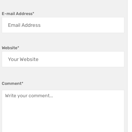
E-mail Address
*
Website
*
Comment
*