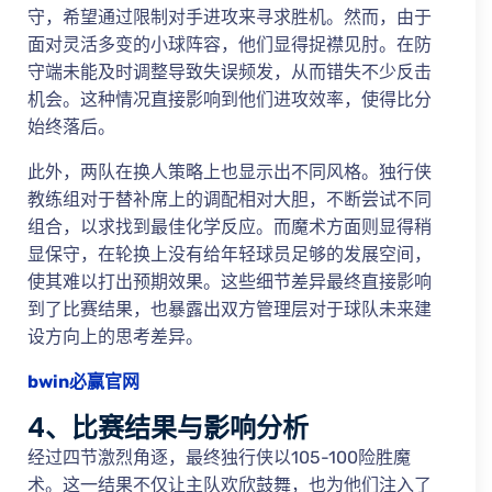
守，希望通过限制对手进攻来寻求胜机。然而，由于
面对灵活多变的小球阵容，他们显得捉襟见肘。在防
守端未能及时调整导致失误频发，从而错失不少反击
机会。这种情况直接影响到他们进攻效率，使得比分
始终落后。
此外，两队在换人策略上也显示出不同风格。独行侠
教练组对于替补席上的调配相对大胆，不断尝试不同
组合，以求找到最佳化学反应。而魔术方面则显得稍
显保守，在轮换上没有给年轻球员足够的发展空间，
使其难以打出预期效果。这些细节差异最终直接影响
到了比赛结果，也暴露出双方管理层对于球队未来建
设方向上的思考差异。
bwin必赢官网
4、比赛结果与影响分析
经过四节激烈角逐，最终独行侠以105-100险胜魔
术。这一结果不仅让主队欢欣鼓舞，也为他们注入了