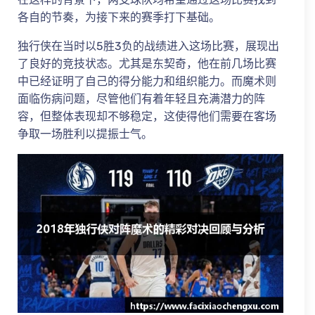
各自的节奏，为接下来的赛季打下基础。
独行侠在当时以5胜3负的战绩进入这场比赛，展现出
了良好的竞技状态。尤其是东契奇，他在前几场比赛
中已经证明了自己的得分能力和组织能力。而魔术则
面临伤病问题，尽管他们有着年轻且充满潜力的阵
容，但整体表现却不够稳定，这使得他们需要在客场
争取一场胜利以提振士气。