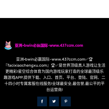
亚洲·bwin必赢国际-www.437ccm.com✅🏆
『facixiaochengxu.com』🏆✅是世界顶级真人游戏让生活
更精彩!星空综合体育为国内游戏玩家打造的全球最顶级乐
趣游戏APP,提供下载、入口、首页、平台、登陆、官网、二
十四小时专属客服在线服务!全球最安全,最信誉,最公平的平
台运营商!