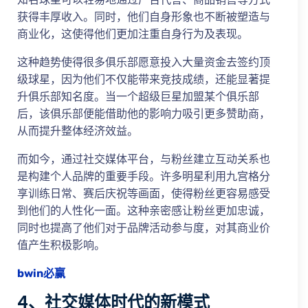
获得丰厚收入。同时，他们自身形象也不断被塑造与
商业化，这使得他们更加注重自身行为及表现。
这种趋势使得很多俱乐部愿意投入大量资金去签约顶
级球星，因为他们不仅能带来竞技成绩，还能显著提
升俱乐部知名度。当一个超级巨星加盟某个俱乐部
后，该俱乐部便能借助他的影响力吸引更多赞助商，
从而提升整体经济效益。
而如今，通过社交媒体平台，与粉丝建立互动关系也
是构建个人品牌的重要手段。许多明星利用九宫格分
享训练日常、赛后庆祝等画面，使得粉丝更容易感受
到他们的人性化一面。这种亲密感让粉丝更加忠诚，
同时也提高了他们对于品牌活动参与度，对其商业价
值产生积极影响。
bwin必赢
4、社交媒体时代的新模式