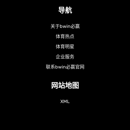
导航
关于bwin必赢
体育热点
体育明星
企业服务
联系bwin必赢官网
网站地图
XML