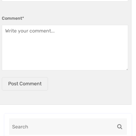
Comment
*
Post Comment