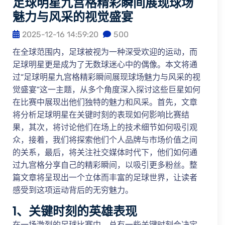
足球明星九宫格精彩瞬间展现球场
魅力与风采的视觉盛宴
2025-12-16 14:59:20
500
在全球范围内，足球被视为一种深受欢迎的运动，而
足球明星更是成为了无数球迷心中的偶像。本文将通
过“足球明星九宫格精彩瞬间展现球场魅力与风采的视
觉盛宴”这一主题，从多个角度深入探讨这些巨星如何
在比赛中展现出他们独特的魅力和风采。首先，文章
将分析足球明星在关键时刻的表现如何影响比赛结
果，其次，将讨论他们在场上的技术细节如何吸引观
众，接着，我们将探索他们个人品牌与市场价值之间
的关系，最后，将关注社交媒体时代下，他们如何通
过九宫格分享自己的精彩瞬间，以吸引更多粉丝。整
篇文章将呈现出一个立体而丰富的足球世界，让读者
感受到这项运动背后的无穷魅力。
1、关键时刻的英雄表现
在一场激烈的足球比赛中，总有一些关键时刻会决定