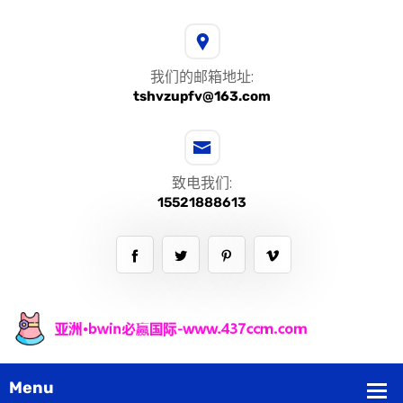
我们的邮箱地址:
tshvzupfv@163.com
致电我们:
15521888613