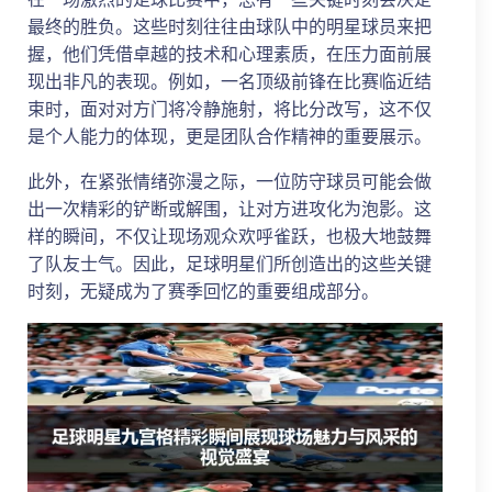
最终的胜负。这些时刻往往由球队中的明星球员来把
握，他们凭借卓越的技术和心理素质，在压力面前展
现出非凡的表现。例如，一名顶级前锋在比赛临近结
束时，面对对方门将冷静施射，将比分改写，这不仅
是个人能力的体现，更是团队合作精神的重要展示。
此外，在紧张情绪弥漫之际，一位防守球员可能会做
出一次精彩的铲断或解围，让对方进攻化为泡影。这
样的瞬间，不仅让现场观众欢呼雀跃，也极大地鼓舞
了队友士气。因此，足球明星们所创造出的这些关键
时刻，无疑成为了赛季回忆的重要组成部分。