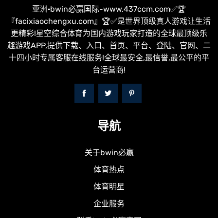
亚洲·bwin必赢国际-www.437ccm.com✅🏆
『facixiaochengxu.com』🏆✅是世界顶级真人游戏让生活
更精彩!星空综合体育为国内游戏玩家打造的全球最顶级乐
趣游戏APP,提供下载、入口、首页、平台、登陆、官网、二
十四小时专属客服在线服务!全球最安全,最信誉,最公平的平
台运营商!
导航
关于bwin必赢
体育热点
体育明星
企业服务