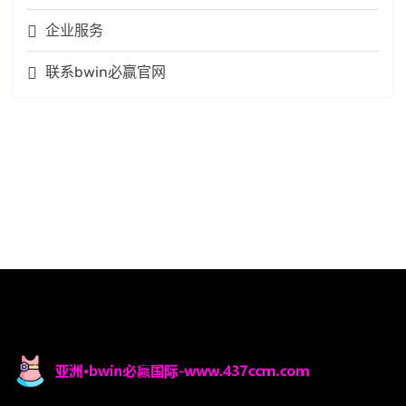
企业服务
联系bwin必赢官网