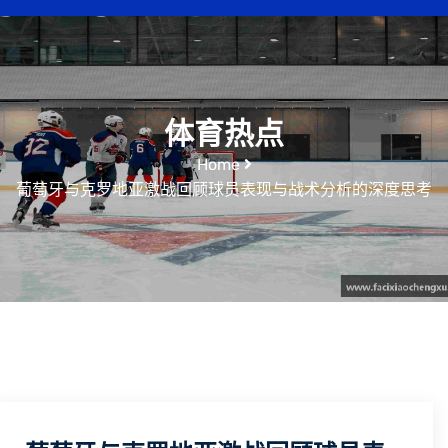
体育热点
Home
葡萄牙与克罗地亚激战回顾球员表现与战术分析的深度思考