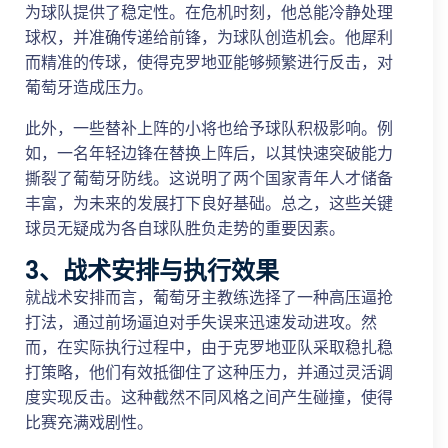
为球队提供了稳定性。在危机时刻，他总能冷静处理
球权，并准确传递给前锋，为球队创造机会。他犀利
而精准的传球，使得克罗地亚能够频繁进行反击，对
葡萄牙造成压力。
此外，一些替补上阵的小将也给予球队积极影响。例
如，一名年轻边锋在替换上阵后，以其快速突破能力
撕裂了葡萄牙防线。这说明了两个国家青年人才储备
丰富，为未来的发展打下良好基础。总之，这些关键
球员无疑成为各自球队胜负走势的重要因素。
3、战术安排与执行效果
就战术安排而言，葡萄牙主教练选择了一种高压逼抢
打法，通过前场逼迫对手失误来迅速发动进攻。然
而，在实际执行过程中，由于克罗地亚队采取稳扎稳
打策略，他们有效抵御住了这种压力，并通过灵活调
度实现反击。这种截然不同风格之间产生碰撞，使得
比赛充满戏剧性。