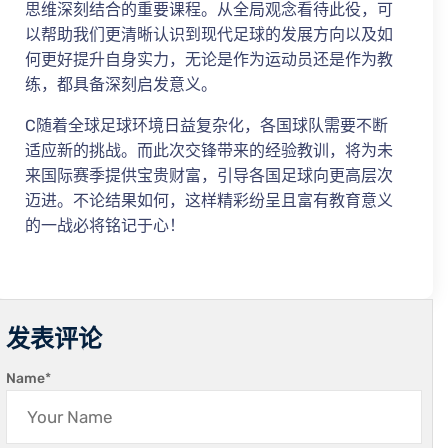
思维深刻结合的重要课程。从全局观念看待此役，可
以帮助我们更清晰认识到现代足球的发展方向以及如
何更好提升自身实力，无论是作为运动员还是作为教
练，都具备深刻启发意义。
C随着全球足球环境日益复杂化，各国球队需要不断
适应新的挑战。而此次交锋带来的经验教训，将为未
来国际赛季提供宝贵财富，引导各国足球向更高层次
迈进。不论结果如何，这样精彩纷呈且富有教育意义
的一战必将铭记于心！
发表评论
Name
*