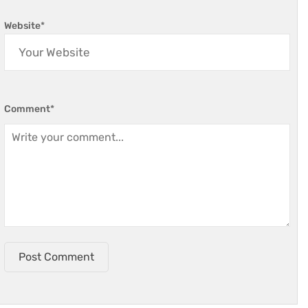
Website
*
Comment
*
Post Comment