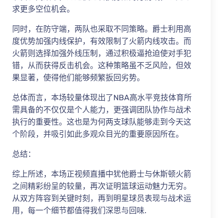
求更多空位机会。
同时，在防守端，两队也采取不同策略。爵士利用高
度优势加强内线保护，有效限制了火箭内线攻击。而
火箭则选择加强外线压制，通过积极逼抢迫使对手犯
错，从而获得反击机会。这种策略虽不乏风险，但效
果显著，使得他们能够频繁扳回劣势。
总体而言，本场较量体现出了NBA高水平竞技体育所
需具备的不仅仅是个人能力，更强调团队协作与战术
执行的重要性。这也是为何两支球队能够走到今天这
个阶段，并吸引如此多观众目光的重要原因所在。
总结：
综上所述，本场正视频直播中犹他爵士与休斯顿火箭
之间精彩纷呈的较量，再次证明篮球运动魅力无穷。
从双方阵容到关键时刻，再到明星球员表现与战术运
用，每一个细节都值得我们深思与回味.