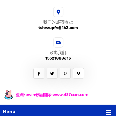
我们的邮箱地址:
tshvzupfv@163.com
致电我们:
15521888613