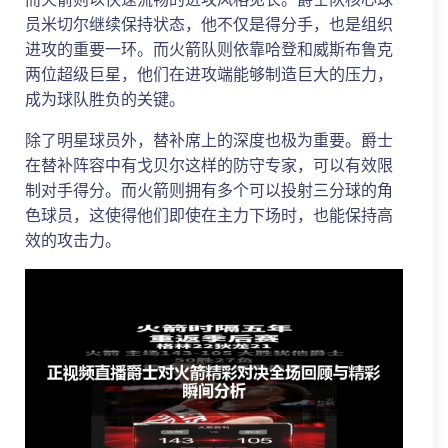
员米切尔继续保持状态，他不仅是得分手，也是组织
进攻的重要一环。而火箭队则依靠哈登和威斯布鲁克
两位超级巨星，他们在进攻端能够制造巨大的压力，
成为球队胜负的关键。
除了明星球员外，替补席上的深度也极为重要。爵士
在替补阵容中有戈贝尔这样的防守专家，可以有效限
制对手得分。而火箭则拥有多个可以投射三分球的角
色球员，这使得他们即使在主力下场时，也能保持高
效的攻击力。