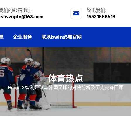
我们的邮箱地址:
致电我们:
tshvzupfv@163.com
15521888613
星
企业服务
联系bwin必赢官网
体育热点
Home
智利足球与韩国足球的对决分析及历史交锋回顾