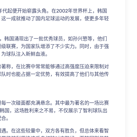
年代起便开始崭露头角。在2002年世界杯上，韩国
。这一成就推动了国内足球运动的发展，使更多年轻
快，韩国涌现出了一批优秀球员，如孙兴慜等，他们
顶级联赛，为国家队增添了不少实力。同时，由于强
，为球队注入新鲜血液。
势著称，在比赛中常常能够通过高强度压迫来限制对
球队时也能占据一定优势，有效提高了他们与其他传
但每一次碰面都充满悬念。其中最为著名的一场比赛
击败韩国，这场胜利来之不易，不仅展示了智利球队出
配合。
相遇。在这些较量中，双方各有胜负，但总体来看智