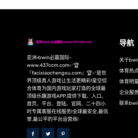
导航
亚洲·bwin必赢国际-
关于bw
www.437ccm.com✅🏆
体育热
『facixiaochengxu.com』🏆✅是世
界顶级真人游戏让生活更精彩!星空综
体育明
合体育为国内游戏玩家打造的全球最
企业服
顶级乐趣游戏APP,提供下载、入口、
联系bw
首页、平台、登陆、官网、二十四小
时专属客服在线服务!全球最安全,最信
誉,最公平的平台运营商!