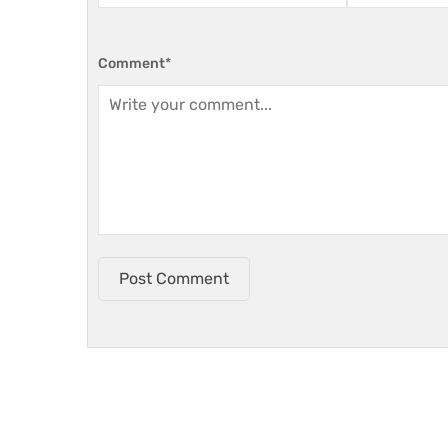
Comment
*
Post Comment