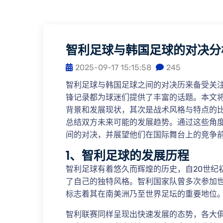
智利足球与韩国足球的对决分
2025-09-17 15:15:58
245
智利足球与韩国足球之间的对决历来备受关
锋记录都为球迷们提供了丰富的话题。本文
背景和发展现状，其次是战术风格与特点的
总结双方未来可能的发展趋势。通过这些角
间的对决，并展望他们在国际舞台上的竞争
1、智利足球的发展历程
智利足球有着悠久而辉煌的历史，自20世纪
了自己的独特风格。智利国家队曾多次参加世界
标志着其在南美洲乃至世界足坛的重要地位
智利联赛同样呈现出快速发展的态势，各大