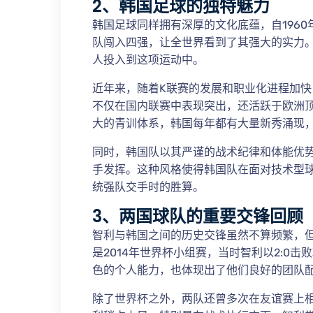
2、韩国足球的独特魅力
韩国足球同样拥有深厚的文化底蕴，自1960
队闯入四强，让全世界看到了其强大的实力
人投入到这项运动中。
近年来，随着K联赛的发展和职业化进程加
不仅在国内联赛中表现突出，还活跃于欧洲
大的青训体系，韩国每年都有大量新秀涌现
同时，韩国队以其严谨的战术纪律和体能优
手发挥。这种风格使得韩国队在面对技术型
统强队交手时的胜算。
3、两国球队的重要交锋回顾
智利与韩国之间的历史交锋虽然不算频繁，
是2014年世界杯小组赛，当时智利以2:0
色的个人能力，也体现出了他们良好的团队
除了世界杯之外，两队还曾多次在友谊赛上