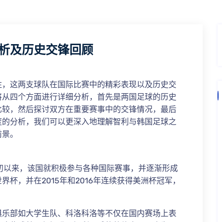
析及历史交锋回顾
注，这两支球队在国际比赛中的精彩表现以及历史交
将从四个方面进行详细分析，首先是两国足球的历史
比较，然后探讨双方在重要赛事中的交锋情况，最后
度的分析，我们可以更深入地理解智利与韩国足球之
前景。
初以来，该国就积极参与各种国际赛事，并逐渐形成
杯，并在2015年和2016年连续获得美洲杯冠军，
。
俱乐部如大学生队、科洛科洛等不仅在国内赛场上表