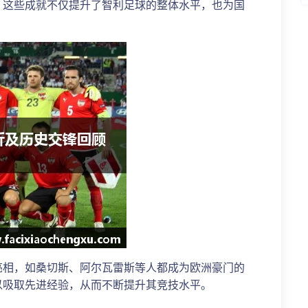
。这些成就不仅提升了智利足球的整体水平，也为国
亮相，如桑切斯、阿尔瓦雷斯等人都成为欧洲豪门的
以吸取先进经验，从而不断提升其竞技水平。