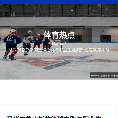
体育热点
Home
马尚布鲁克斯的篮球之路与职业生涯的辉煌成就与挑战