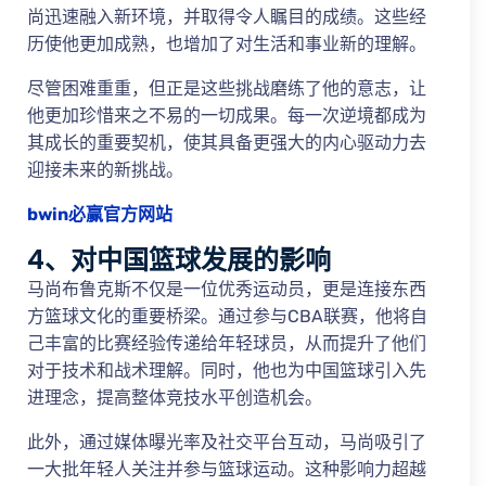
尚迅速融入新环境，并取得令人瞩目的成绩。这些经
历使他更加成熟，也增加了对生活和事业新的理解。
尽管困难重重，但正是这些挑战磨练了他的意志，让
他更加珍惜来之不易的一切成果。每一次逆境都成为
其成长的重要契机，使其具备更强大的内心驱动力去
迎接未来的新挑战。
bwin必赢官方网站
4、对中国篮球发展的影响
马尚布鲁克斯不仅是一位优秀运动员，更是连接东西
方篮球文化的重要桥梁。通过参与CBA联赛，他将自
己丰富的比赛经验传递给年轻球员，从而提升了他们
对于技术和战术理解。同时，他也为中国篮球引入先
进理念，提高整体竞技水平创造机会。
此外，通过媒体曝光率及社交平台互动，马尚吸引了
一大批年轻人关注并参与篮球运动。这种影响力超越