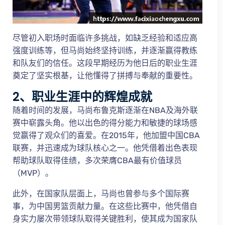
尽管初入职场时面临许多挑战，如缺乏经验和适应高
强度训练等，但马尚始终坚持训练，并逐渐赢得教练
和队友们的信任。这段早期经历为他日后的职业生涯
奠定了坚实根基，让他懂得了拼搏与奉献的重要性。
2、职业生涯中的辉煌成就
随着时间的发展，马尚布鲁克斯逐渐在NBA及海外联
赛中崭露头角。他以出色的得分能力和敏捷的球场感
觉赢得了观众们的喜爱。在2015年，他加盟中国CBA
联赛，并迅速成为球队核心之一。他凭借着出色表现
帮助球队取得佳绩，多次荣膺CBA最有价值球员
（MVP）。
此外，在国家队层面上，马尚也曾参与多个国际赛
事，为中国男篮贡献力量。在这些比赛中，他凭借自
身实力屡次带领球队取得关键胜利，使其成为国家队