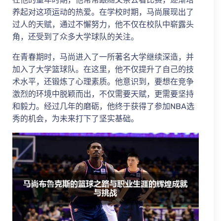
养起对这项运动的热爱。在学校时期，马尚展现出了
过人的天赋，通过不懈努力，他不仅在校队中崭露头
角，还受到了众多大学球队的关注。
在青春期时，马尚进入了一所著名大学继续深造，并
加入了大学篮球队。在这里，他不仅提升了自己的技
术水平，还锻炼了心理素质。他意识到，要想在竞争
激烈的环境中脱颖而出，不仅需要天赋，更需要坚持
和毅力。经过几年的磨砺，他终于获得了参加NBA选
秀的机会，为未来打下了坚实基础。