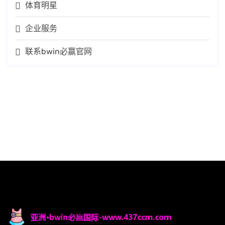
体育明星
企业服务
联系bwin必赢官网