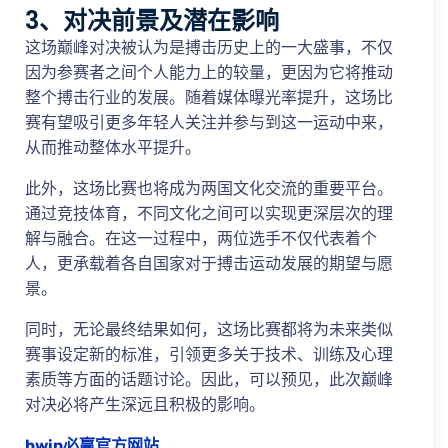
3、对决前景及潜在影响
这场巅峰对决被认为是搏击历史上的一大盛事，不仅
因为参赛者之间个人能力上的较量，更因为它将推动
整个搏击行业的发展。随着媒体曝光率提升，这场比
赛有望吸引更多年轻人关注并参与到这一运动中来，
从而推动整体水平提升。
此外，这场比赛也将成为两国文化交流的重要平台。
通过竞技体育，不同文化之间可以实现更深层次的理
解与融合。在这一过程中，两位选手不仅代表着个
人，更承载着各自国家对于搏击运动发展的期望与愿
景。
同时，无论最终结果如何，这场比赛都将为未来类似
赛事设定新的标准，引领更多关于技术、训练及心理
素质等方面的话题讨论。因此，可以预见，此次巅峰
对决必将产生深远且积极的影响。
bwin必赢官方网站