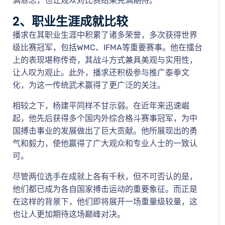
满悬念，也让观众对比赛结果充满期待。
2、职业生涯成就比较
播求在其职业生涯中积累了诸多荣誉，多次获得世界
级比赛冠军，包括WMC、IFMA等重要赛事。他在擂台
上的表现堪称传奇，其战斗方式兼具美观与实用性，
让人叹为观止。此外，播求还积极参与推广泰拳文
化，为这一传统武术赢得了更广泛的关注。
相较之下，杨建平同样不甘示弱。在近年来迅速崛
起，他先后获得多个国内外综合格斗赛事冠军，为中
国搏击事业的发展做出了巨大贡献。他所展现出的勇
气和毅力，使他赢得了广大观众和专业人士的一致认
可。
尽管两位选手在成就上各有千秋，但不可否认的是，
他们都已成为各自国家搏击运动的重要象征。而正是
在这样的背景下，他们即将展开一场重量级较量，这
也让人更加期待这场巅峰对决。