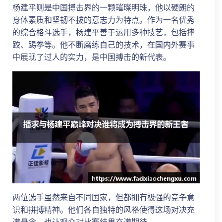
杨建平则是中国搏击界的一颗璀璨明珠，他以硬朗的
身体素质和坚韧不拔的意志力为特点。作为一名优秀
的综合格斗选手，杨建平善于运用多种技艺，包括摔
跤、踢拳等。他不断磨练自己的技术，在国内外赛事
中展现了过人的实力，是中国搏击的新代表。
两位选手虽然来自不同国家，但都拥有极强的竞争意
识和拼搏精神。他们各自独特的风格使得这场对决充