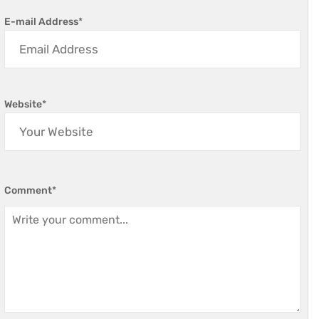
E-mail Address
*
Website
*
Comment
*