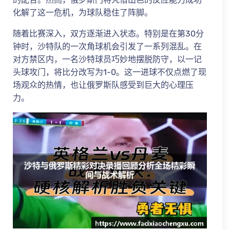
化解了这一危机，为球队稳住了阵脚。
随着比赛深入，双方逐渐进入状态。特别是在第30分
钟时，沙特队的一次角球机会引发了一系列混乱。在
对方禁区内，一名沙特球员巧妙地摆脱防守，以一记
头球攻门，将比分改写为1-0。这一进球不仅点燃了现
场观众的热情，也让俄罗斯队感受到巨大的心理压
力。