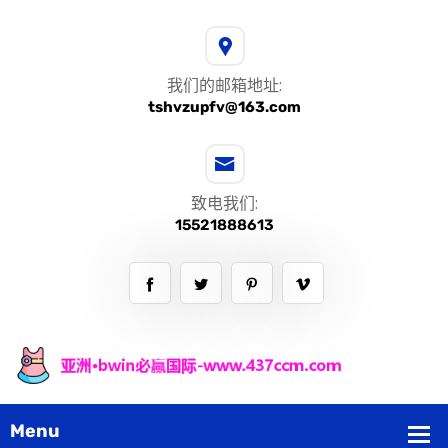
我们的邮箱地址:
tshvzupfv@163.com
致电我们:
15521888613