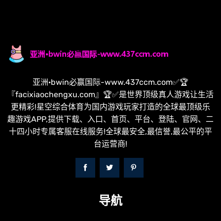
亚洲·bwin必赢国际-www.437ccm.com✅🏆
『facixiaochengxu.com』🏆✅是世界顶级真人游戏让生活
更精彩!星空综合体育为国内游戏玩家打造的全球最顶级乐
趣游戏APP,提供下载、入口、首页、平台、登陆、官网、二
十四小时专属客服在线服务!全球最安全,最信誉,最公平的平
台运营商!
导航