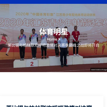
体育明星
Home
莱比锡与柏林联欢呼吧激情对决赛季巅峰之战即将开启