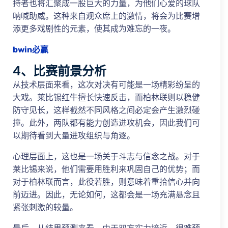
持者也将汇聚成一股巨大的力量，为他们心爱的球队
呐喊助威。这种来自观众席上的激情，将会为比赛增
添更多戏剧性的元素，使其成为难忘的一夜。
bwin必赢
4、比赛前景分析
从技术层面来看，这次对决有可能是一场精彩纷呈的
大戏。莱比锡红牛擅长快速反击，而柏林联则以稳健
防守见长，这样截然不同风格之间必定会产生激烈碰
撞。此外，两队都有能力创造进攻机会，因此我们可
以期待看到大量进攻组织与角逐。
心理层面上，这也是一场关于斗志与信念之战。对于
莱比锡来说，他们需要用胜利来巩固自己的优势；而
对于柏林联而言，此役若胜，则意味着重拾信心并向
前迈进。因此，无论如何，这都会是一场充满悬念且
紧张刺激的较量。