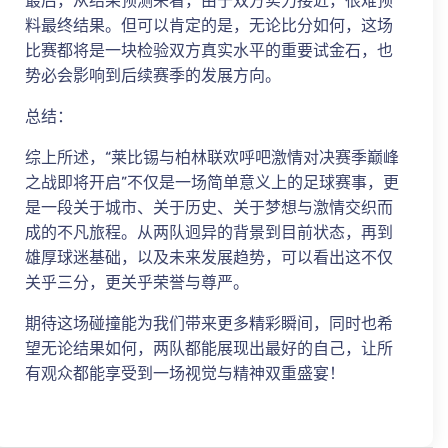
最后，从结果预测来看，由于双方实力接近，很难预
料最终结果。但可以肯定的是，无论比分如何，这场
比赛都将是一块检验双方真实水平的重要试金石，也
势必会影响到后续赛季的发展方向。
总结：
综上所述，“莱比锡与柏林联欢呼吧激情对决赛季巅峰
之战即将开启”不仅是一场简单意义上的足球赛事，更
是一段关于城市、关于历史、关于梦想与激情交织而
成的不凡旅程。从两队迥异的背景到目前状态，再到
雄厚球迷基础，以及未来发展趋势，可以看出这不仅
关乎三分，更关乎荣誉与尊严。
期待这场碰撞能为我们带来更多精彩瞬间，同时也希
望无论结果如何，两队都能展现出最好的自己，让所
有观众都能享受到一场视觉与精神双重盛宴！