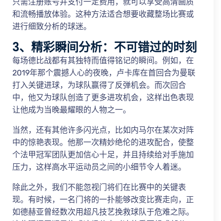
只需注册账号并支付一定费用，就可以享受高清画质
和流畅播放体验。这种方法适合想要收藏整场比赛或
进行细致分析的球迷。
3、精彩瞬间分析：不可错过的时刻
每场德比战都有其独特而值得铭记的瞬间。例如，在
2019年那个震撼人心的夜晚，卢卡库在首回合为曼联
打入关键进球，为球队赢得了反弹机会。而次回合
中，他又为球队创造了更多进攻机会，这样出色表现
让他成为当晚最耀眼的人物之一。
当然，还有其他许多闪光点，比如内马尔在某次对阵
中的惊艳表现。他那一次精妙绝伦的进攻配合，使整
个法甲冠军团队更加信心十足，并且持续给对手施加
压力，这样高水平运动员之间的小细节令人着迷。
除此之外，我们不能忽视门将们在比赛中的关键表
现。有时候，一名门将的一扑能够改变比赛走向，正
如德赫亚曾经数次用超凡技艺挽救球队于危难之际。