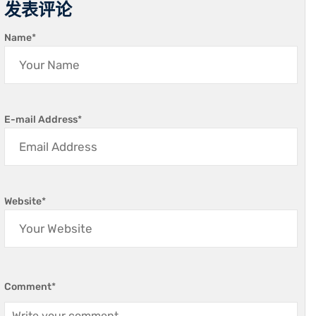
发表评论
Name
*
E-mail Address
*
Website
*
Comment
*