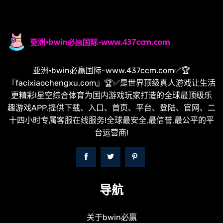
亚洲·bwin必赢国际-www.437ccm.com✅🏆
『facixiaochengxu.com』🏆✅是世界顶级真人游戏让生活
更精彩!星空综合体育为国内游戏玩家打造的全球最顶级乐
趣游戏APP,提供下载、入口、首页、平台、登陆、官网、二
十四小时专属客服在线服务!全球最安全,最信誉,最公平的平
台运营商!
导航
关于bwin必赢