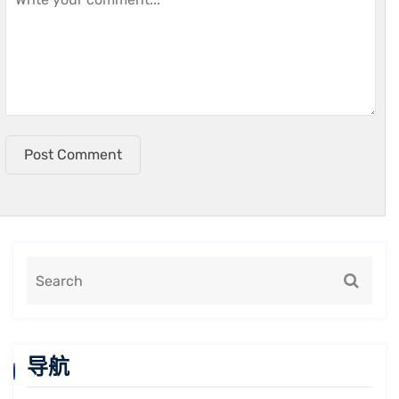
Post Comment
导航