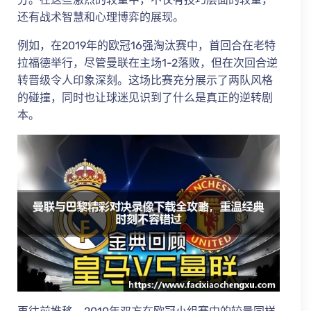
还有战术智慧和心理博弈的展现。
例如，在2019年的欧冠16强淘汰赛中，首回合在老特
拉福德举行，尽管曼联在主场1-2落败，但在次回合逆
转晋级令人印象深刻。这场比赛充分展示了两队风格
的碰撞，同时也让球迷见识到了什么是真正的逆转剧
本。